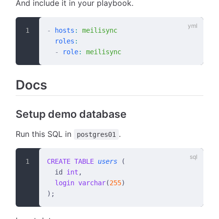
And include it in your playbook.
-
 hosts
:
 meilisync
  roles
:
  -
 role
:
 meilisync
Docs
Setup demo database
Run this SQL in
.
postgres01
CREATE
 TABLE
 users
 (
  id 
int
,
  login
 varchar
(
255
)
);