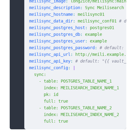
meilisync_image
:
 long2ice/meilisync:main
meilisync_description
:
 Sync Meilisearch with
meilisync_hostname
:
 meilisync01
meilisync_data_dir
:
 meilisync_conf01
 # defa
meilisync_postgres_host
:
 postgres01
meilisync_postgres_db
:
 example
meilisync_postgres_user
:
 example
meilisync_postgres_password
:
 # default: "{{ 
meilisync_api_url
:
 http://meili.example.com:
meilisync_api_key
:
 # default: "{{ vault_meil
meilisync_config
:
 |
  sync:
    - table: POSTGRES_TABLE_NAME_1
      index: MEILISEARCH_INDEX_NAME_1
      pk: id
      full: true
    - table: POSTGRES_TABLE_NAME_2
      index: MEILISEARCH_INDEX_NAME_2
      full: true